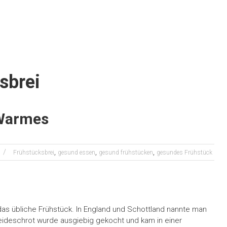
sbrei
 Warmes
,
,
,
Frühstücksbrei
gesund essen
gesund frühstücken
gesundes Frühstück
das übliche Frühstück. In England und Schottland nannte man
reideschrot wurde ausgiebig gekocht und kam in einer