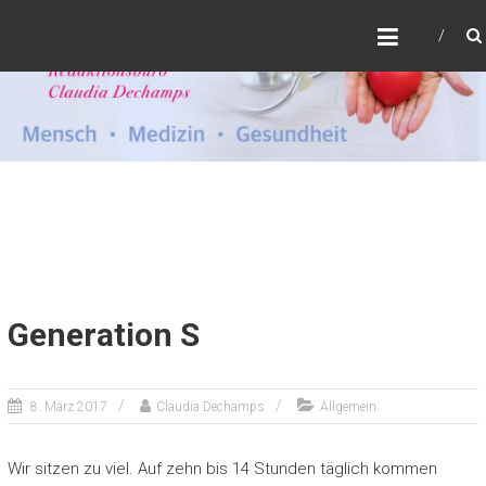
Zum
CLAUDIA DECHAMPS
Inhalt
Redaktionsbüro Gesundheit
springen
Generation S
8. März 2017
Claudia Dechamps
Allgemein
Wir sitzen zu viel. Auf zehn bis 14 Stunden täglich kommen